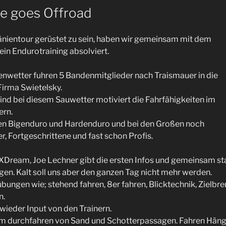
 goes Offroad
nientour gerüstet zu sein, haben wir gemeinsam mit dem
in Endurotraining absolviert.
nwetter fuhren 5 Bandenmitglieder nach Traismauer in die
Firma Swietelsky.
nd bei diesem Sauwetter motiviert die Fahrfähigkeiten im
ern.
pen Bigenduro und Hardenduro und bei den Großen noch
er, Fortgeschrittene und fast schon Profis.
Dream, Joe Lechner gibt die ersten Infos und gemeinsam star
n. Kalt soll uns aber den ganzen Tag nicht mehr werden.
bungen wie; stehend fahren, 8er fahren, Blicktechnik, Zielbr
n.
ieder Input von den Trainern.
im durchfahren von Sand und Schotterpassagen. Fahren Hänge