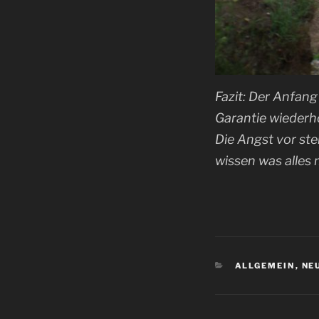
Fazit: Der Anfang
Garantie wiederho
Die Angst vor ste
wissen was alles 
KATEGORIEN
ALLGEMEIN
,
NE