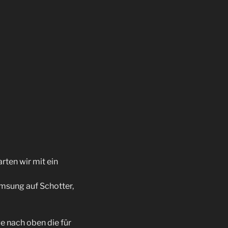
ten wir mit ein
emsung auf Schotter,
 nach oben die für