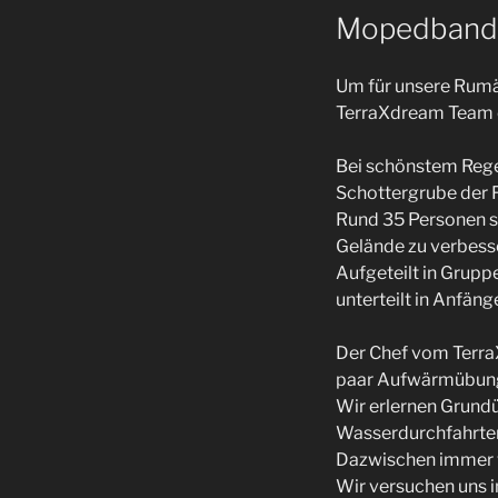
Mopedbande
Um für unsere Rumä
TerraXdream Team e
Bei schönstem Rege
Schottergrube der 
Rund 35 Personen si
Gelände zu verbess
Aufgeteilt in Grup
unterteilt in Anfäng
Der Chef vom TerraX
paar Aufwärmübunge
Wir erlernen Grundü
Wasserdurchfahrte
Dazwischen immer w
Wir versuchen uns 