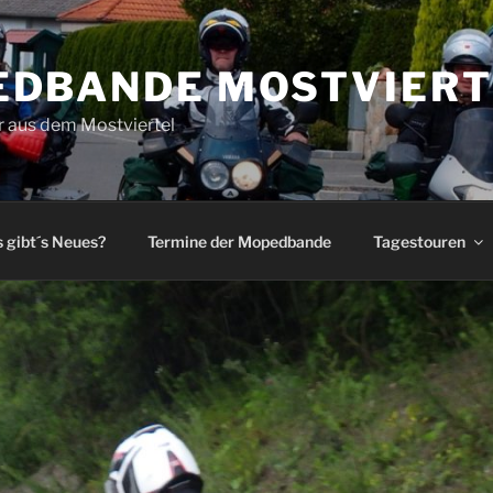
DBANDE MOSTVIERT
 aus dem Mostviertel
 gibt´s Neues?
Termine der Mopedbande
Tagestouren