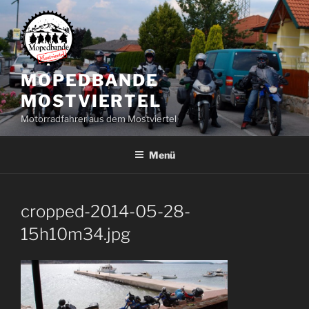
Zum
Inhalt
springen
MOPEDBANDE
MOSTVIERTEL
Motorradfahrer aus dem Mostviertel
Menü
cropped-2014-05-28-
15h10m34.jpg