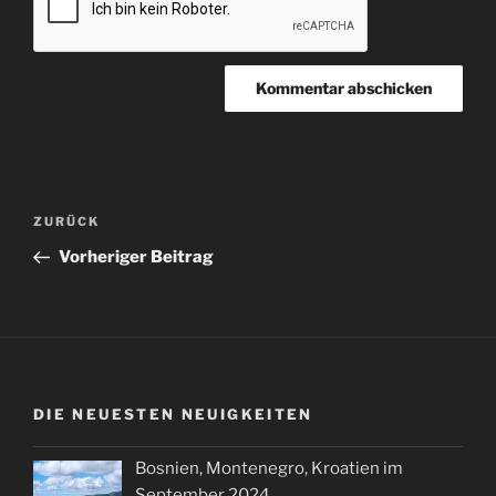
Beitragsnavigation
Vorheriger
ZURÜCK
Beitrag
Vorheriger Beitrag
DIE NEUESTEN NEUIGKEITEN
Bosnien, Montenegro, Kroatien im
September 2024